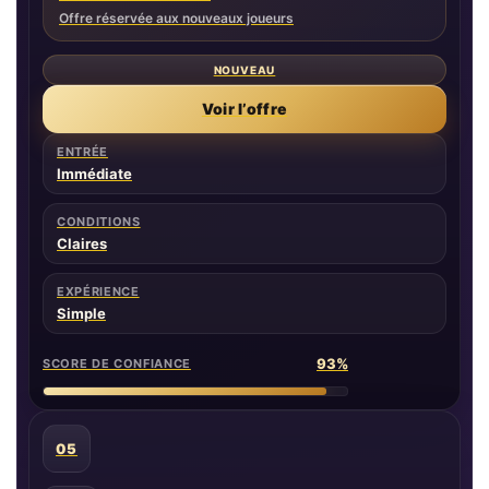
Offre réservée aux nouveaux joueurs
NOUVEAU
Voir l’offre
ENTRÉE
Immédiate
CONDITIONS
Claires
EXPÉRIENCE
Simple
93%
SCORE DE CONFIANCE
05