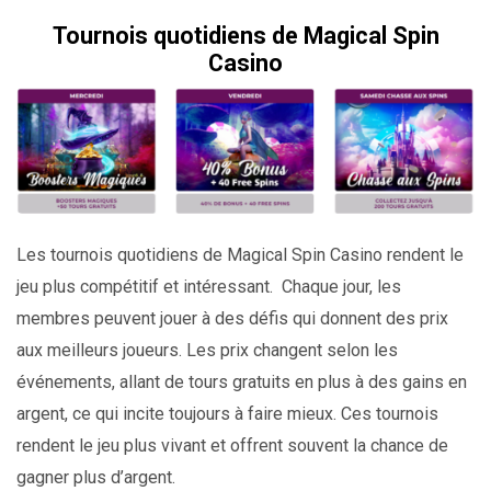
Tournois quotidiens de Magical Spin
Casino
Les tournois quotidiens de Magical Spin Casino rendent le
jeu plus compétitif et intéressant. Chaque jour, les
membres peuvent jouer à des défis qui donnent des prix
aux meilleurs joueurs. Les prix changent selon les
événements, allant de tours gratuits en plus à des gains en
argent, ce qui incite toujours à faire mieux. Ces tournois
rendent le jeu plus vivant et offrent souvent la chance de
gagner plus d’argent.