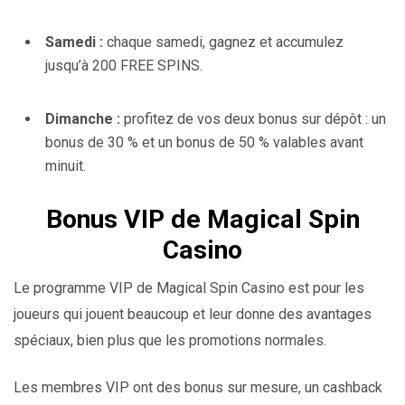
Samedi :
chaque samedi, gagnez et accumulez
jusqu’à 200 FREE SPINS.
Dimanche :
profitez de vos deux bonus sur dépôt : un
bonus de 30 % et un bonus de 50 % valables avant
minuit.
Bonus VIP de Magical Spin
Casino
Le programme VIP de Magical Spin Casino est pour les
joueurs qui jouent beaucoup et leur donne des avantages
spéciaux, bien plus que les promotions normales.
Les membres VIP ont des bonus sur mesure, un cashback