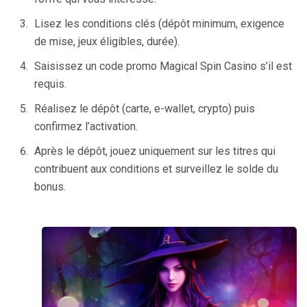
Lisez les conditions clés (dépôt minimum, exigence
de mise, jeux éligibles, durée).
Saisissez un code promo Magical Spin Casino s’il est
requis.
Réalisez le dépôt (carte, e-wallet, crypto) puis
confirmez l’activation.
Après le dépôt, jouez uniquement sur les titres qui
contribuent aux conditions et surveillez le solde du
bonus.