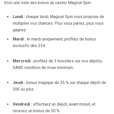
Voici une liste des bonus du casino Magical Spin :
Lundi :
chaque lundi, Magical Spin vous propose de
multiplier vos chances. Plus vous pariez, plus vous
gagnez.
Mardi :
le mardi uniquement, profitez de bonus
exclusifs dès 25 €.
Mercredi :
profitez de 3 boosters sur vos dépôts,
SANS condition de mise minimum.
Jeudi :
bonus magique de 35 % sur chaque dépôt de
30€ ou plus.
Vendredi :
effectuez un dépôt, avant minuit, et
recevez un bonus de 50 %.