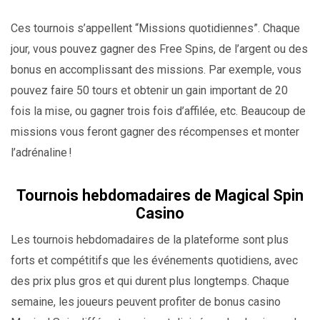
Ces tournois s’appellent “Missions quotidiennes”. Chaque
jour, vous pouvez gagner des Free Spins, de l’argent ou des
bonus en accomplissant des missions. Par exemple, vous
pouvez faire 50 tours et obtenir un gain important de 20
fois la mise, ou gagner trois fois d’affilée, etc. Beaucoup de
missions vous feront gagner des récompenses et monter
l’adrénaline !
Tournois hebdomadaires de Magical Spin
Casino
Les tournois hebdomadaires de la plateforme sont plus
forts et compétitifs que les événements quotidiens, avec
des prix plus gros et qui durent plus longtemps. Chaque
semaine, les joueurs peuvent profiter de bonus casino