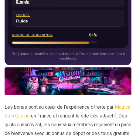
Simple
ENTRÉE
Fluide
91%
SCORE DE CONFIANCE
18+ | Jouez de manière responsable. Les offres peuvent être soumises à
conditions.
Les bonus sont au cœur de l’expérience offerte par
Magical
Spin Casino
en France et rendent le site très attractif. Dès
qu’ils s’inscrivent, les nouveaux membres reçoivent un pack
de bienvenue avec un bonus de dépôt et des tours gratuits