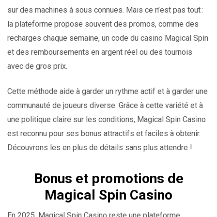
sur des machines à sous connues. Mais ce n’est pas tout :
la plateforme propose souvent des promos, comme des
recharges chaque semaine, un code du casino Magical Spin
et des remboursements en argent réel ou des tournois
avec de gros prix.
Cette méthode aide à garder un rythme actif et à garder une
communauté de joueurs diverse. Grâce à cette variété et à
une politique claire sur les conditions, Magical Spin Casino
est reconnu pour ses bonus attractifs et faciles à obtenir.
Découvrons les en plus de détails sans plus attendre !
Bonus et promotions de
Magical Spin Casino
En 2025, Magical Spin Casino reste une plateforme